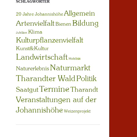
SCHLAGWÖRTER
Allgemein
20 Jahre Johannishöhe
Bildung
Artenvielfalt
Bienen
Klima
Jubiläen
Kulturpflanzenvielfalt
Kunst&Kultur
Landwirtschaft
Mobilität
Naturmarkt
Naturerlebnis
Tharandter Wald
Politik
Termine
Saatgut
Tharandt
Veranstaltungen auf der
Johannishöhe
Weizenprojekt