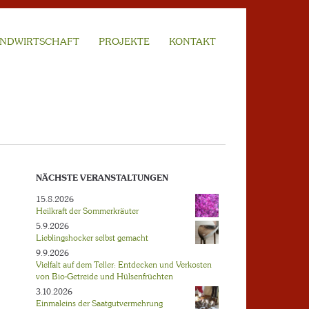
NDWIRTSCHAFT
PROJEKTE
KONTAKT
NÄCHSTE VERANSTALTUNGEN
15.8.2026
Heilkraft der Sommerkräuter
5.9.2026
Lieblingshocker selbst gemacht
9.9.2026
Vielfalt auf dem Teller: Entdecken und Verkosten
von Bio-Getreide und Hülsenfrüchten
3.10.2026
Einmaleins der Saatgutvermehrung