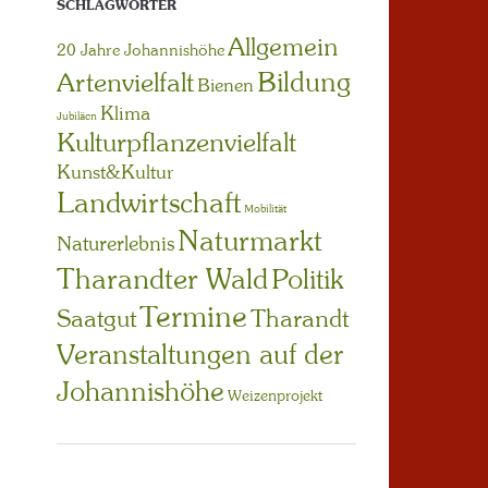
SCHLAGWÖRTER
Allgemein
20 Jahre Johannishöhe
Bildung
Artenvielfalt
Bienen
Klima
Jubiläen
Kulturpflanzenvielfalt
Kunst&Kultur
Landwirtschaft
Mobilität
Naturmarkt
Naturerlebnis
Tharandter Wald
Politik
Termine
Saatgut
Tharandt
Veranstaltungen auf der
Johannishöhe
Weizenprojekt