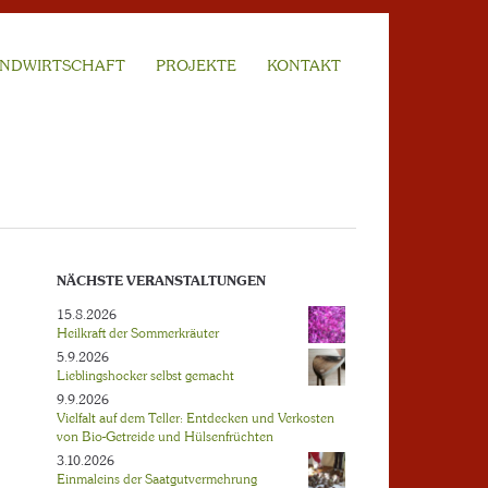
NDWIRTSCHAFT
PROJEKTE
KONTAKT
NÄCHSTE VERANSTALTUNGEN
15.8.2026
Heilkraft der Sommerkräuter
5.9.2026
Lieblingshocker selbst gemacht
9.9.2026
Vielfalt auf dem Teller: Entdecken und Verkosten
von Bio-Getreide und Hülsenfrüchten
3.10.2026
Einmaleins der Saatgutvermehrung