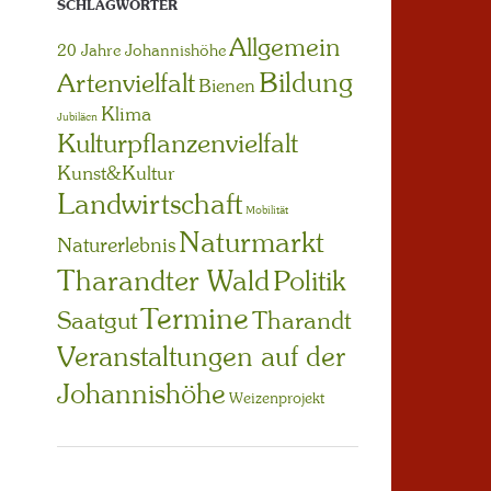
SCHLAGWÖRTER
Allgemein
20 Jahre Johannishöhe
Bildung
Artenvielfalt
Bienen
Klima
Jubiläen
Kulturpflanzenvielfalt
Kunst&Kultur
Landwirtschaft
Mobilität
Naturmarkt
Naturerlebnis
Tharandter Wald
Politik
Termine
Saatgut
Tharandt
Veranstaltungen auf der
Johannishöhe
Weizenprojekt