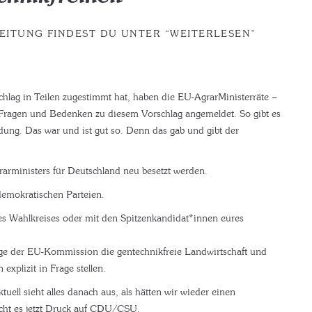
LEITUNG FINDEST DU UNTER “WEITERLESEN”
lag in Teilen zugestimmt hat, haben die EU-AgrarMinisterräte –
Fragen und Bedenken zu diesem Vorschlag angemeldet. So gibt es
dung. Das war und ist gut so. Denn das gab und gibt der
arministers für Deutschland neu besetzt werden.
demokratischen Parteien.
es Wahlkreises oder mit den Spitzenkandidat*innen eures
läge der EU-Kommission die gentechnikfreie Landwirtschaft und
explizit in Frage stellen.
uell sieht alles danach aus, als hätten wir wieder einen
cht es jetzt Druck auf CDU/CSU.