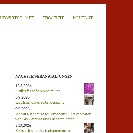
NDWIRTSCHAFT
PROJEKTE
KONTAKT
NÄCHSTE VERANSTALTUNGEN
15.8.2026
Heilkraft der Sommerkräuter
5.9.2026
Lieblingshocker selbst gemacht
9.9.2026
Vielfalt auf dem Teller: Entdecken und Verkosten
von Bio-Getreide und Hülsenfrüchten
3.10.2026
Einmaleins der Saatgutvermehrung