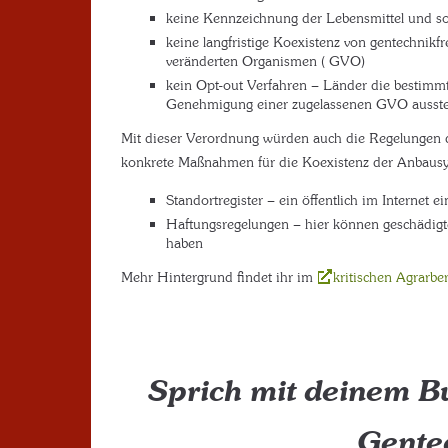
keine Kennzeichnung der Lebensmittel und som
keine langfristige Koexistenz von gentechnik
veränderten Organismen ( GVO)
kein Opt-out Verfahren – Länder die bestimmte
Genehmigung einer zugelassenen GVO ausst
Mit dieser Verordnung würden auch die Regelungen d
konkrete Maßnahmen für die Koexistenz der Anbausy
Standortregister – ein öffentlich im Internet
Haftungsregelungen – hier können geschädigte
haben
Mehr Hintergrund findet ihr im
kritischen Agrarber
Sprich mit deinem B
Gentec