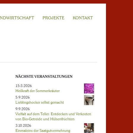
NDWIRTSCHAFT
PROJEKTE
KONTAKT
NÄCHSTE VERANSTALTUNGEN
15.8.2026
Heilkraft der Sommerkräuter
5.9.2026
Lieblingshocker selbst gemacht
9.9.2026
Vielfalt auf dem Teller: Entdecken und Verkosten
von Bio-Getreide und Hülsenfrüchten
3.10.2026
Einmaleins der Saatgutvermehrung