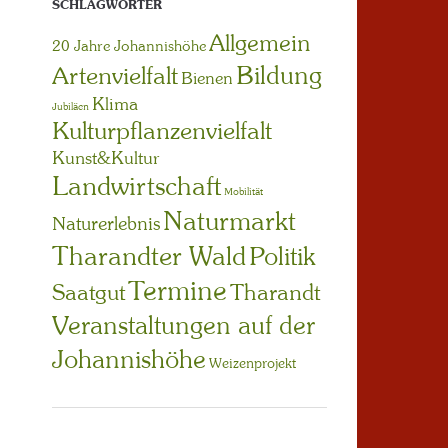
SCHLAGWÖRTER
Allgemein
20 Jahre Johannishöhe
Bildung
Artenvielfalt
Bienen
Klima
Jubiläen
Kulturpflanzenvielfalt
Kunst&Kultur
Landwirtschaft
Mobilität
Naturmarkt
Naturerlebnis
Tharandter Wald
Politik
Termine
Saatgut
Tharandt
Veranstaltungen auf der
Johannishöhe
Weizenprojekt