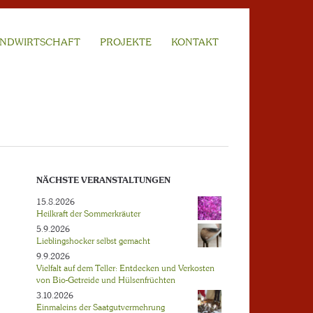
NDWIRTSCHAFT
PROJEKTE
KONTAKT
NÄCHSTE VERANSTALTUNGEN
15.8.2026
Heilkraft der Sommerkräuter
5.9.2026
Lieblingshocker selbst gemacht
9.9.2026
Vielfalt auf dem Teller: Entdecken und Verkosten
von Bio-Getreide und Hülsenfrüchten
3.10.2026
Einmaleins der Saatgutvermehrung