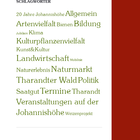
SCHLAGWÖRTER
Allgemein
20 Jahre Johannishöhe
Bildung
Artenvielfalt
Bienen
Klima
Jubiläen
Kulturpflanzenvielfalt
Kunst&Kultur
Landwirtschaft
Mobilität
Naturmarkt
Naturerlebnis
Tharandter Wald
Politik
Termine
Saatgut
Tharandt
Veranstaltungen auf der
Johannishöhe
Weizenprojekt