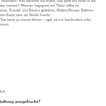
r verändert? Was berührte uns früher, was zieht uns heute in die
 Natur nennen? Mitunter begegnen wir Natur selbst im
men, Kräuter und Bäume gedeihen, Kletterpflanzen Balkone
ine Katze über die Straße huscht.
er Text kann zu neuem führen – egal, ob wir beschreiben oder
sieren.
ich.
taltung ausgebucht?