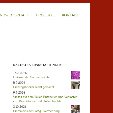
NDWIRTSCHAFT
PROJEKTE
KONTAKT
NÄCHSTE VERANSTALTUNGEN
15.8.2026
Heilkraft der Sommerkräuter
5.9.2026
Lieblingshocker selbst gemacht
9.9.2026
Vielfalt auf dem Teller: Entdecken und Verkosten
von Bio-Getreide und Hülsenfrüchten
3.10.2026
Einmaleins der Saatgutvermehrung