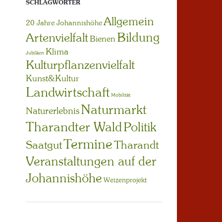
SCHLAGWÖRTER
Allgemein
20 Jahre Johannishöhe
Bildung
Artenvielfalt
Bienen
Klima
Jubiläen
Kulturpflanzenvielfalt
Kunst&Kultur
Landwirtschaft
Mobilität
Naturmarkt
Naturerlebnis
Tharandter Wald
Politik
Termine
Saatgut
Tharandt
Veranstaltungen auf der
Johannishöhe
Weizenprojekt