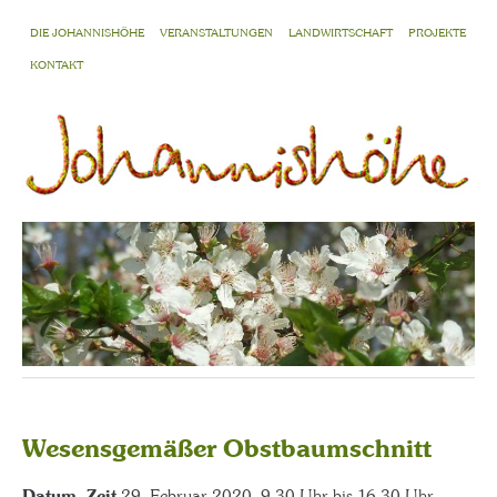
DIE JOHANNISHÖHE
VERANSTALTUNGEN
LANDWIRTSCHAFT
PROJEKTE
KONTAKT
Wesensgemäßer Obstbaumschnitt
Datum, Zeit
29. Februar 2020, 9.30 Uhr bis 16.30 Uhr