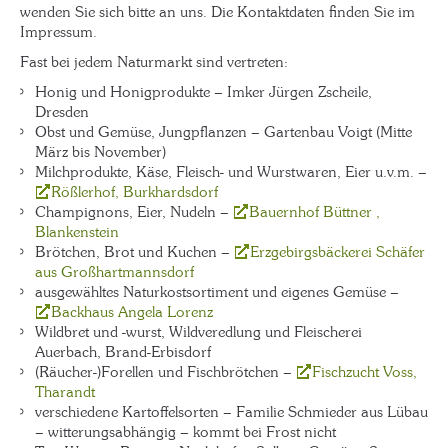
wenden Sie sich bitte an uns. Die Kontaktdaten finden Sie im
Impressum.
Fast bei jedem Naturmarkt sind vertreten:
Honig und Honigprodukte – Imker Jürgen Zscheile,
Dresden
Obst und Gemüse, Jungpflanzen – Gartenbau Voigt (Mitte
März bis November)
Milchprodukte, Käse, Fleisch- und Wurstwaren, Eier u.v.m. –
Rößlerhof, Burkhardsdorf
Champignons, Eier, Nudeln –
Bauernhof Büttner ,
Blankenstein
Brötchen, Brot und Kuchen –
Erzgebirgsbäckerei Schäfer
aus Großhartmannsdorf
ausgewähltes Naturkostsortiment und eigenes Gemüse –
Backhaus Angela Lorenz
Wildbret und -wurst, Wildveredlung und Fleischerei
Auerbach, Brand-Erbisdorf
(Räucher-)Forellen und Fischbrötchen –
Fischzucht Voss,
Tharandt
verschiedene Kartoffelsorten – Familie Schmieder aus Lübau
– witterungsabhängig – kommt bei Frost nicht