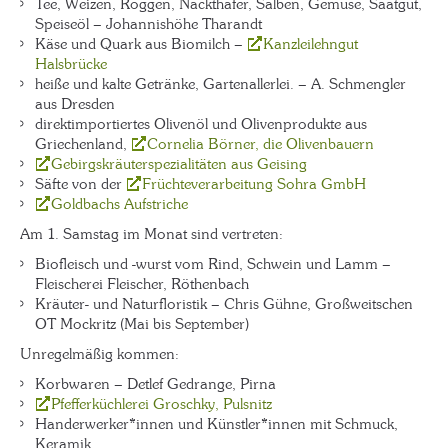
Tee, Weizen, Roggen, Nackthafer, Salben, Gemüse, Saatgut,
Speiseöl – Johannishöhe Tharandt
Käse und Quark aus Biomilch –
Kanzleilehngut
Halsbrücke
heiße und kalte Getränke, Gartenallerlei. – A. Schmengler
aus Dresden
direktimportiertes Olivenöl und Olivenprodukte aus
Griechenland,
Cornelia Börner, die Olivenbauern
Gebirgskräuterspezialitäten aus Geising
Säfte von der
Früchteverarbeitung Sohra GmbH
Goldbachs Aufstriche
Am 1. Samstag im Monat sind vertreten:
Biofleisch und -wurst vom Rind, Schwein und Lamm –
Fleischerei Fleischer, Röthenbach
Kräuter- und Naturfloristik – Chris Gühne, Großweitschen
OT Mockritz (Mai bis September)
Unregelmäßig kommen:
Korbwaren – Detlef Gedrange, Pirna
Pfefferküchlerei Groschky, Pulsnitz
Handerwerker*innen und Künstler*innen mit Schmuck,
Keramik