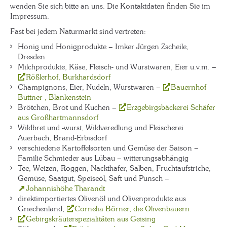
wenden Sie sich bitte an uns. Die Kontaktdaten finden Sie im
Impressum.
Fast bei jedem Naturmarkt sind vertreten:
Honig und Honigprodukte – Imker Jürgen Zscheile,
Dresden
Milchprodukte, Käse, Fleisch- und Wurstwaren, Eier u.v.m. –
Rößlerhof, Burkhardsdorf
Champignons, Eier, Nudeln, Wurstwaren –
Bauernhof
Büttner , Blankenstein
Brötchen, Brot und Kuchen –
Erzgebirgsbäckerei Schäfer
aus Großhartmannsdorf
Wildbret und -wurst, Wildveredlung und Fleischerei
Auerbach, Brand-Erbisdorf
verschiedene Kartoffelsorten und Gemüse der Saison –
Familie Schmieder aus Lübau – witterungsabhängig
Tee, Weizen, Roggen, Nackthafer, Salben, Fruchtaufstriche,
Gemüse, Saatgut, Speiseöl, Saft und Punsch –
Johannishöhe Tharandt
direktimportiertes Olivenöl und Olivenprodukte aus
Griechenland,
Cornelia Börner, die Olivenbauern
Gebirgskräuterspezialitäten aus Geising