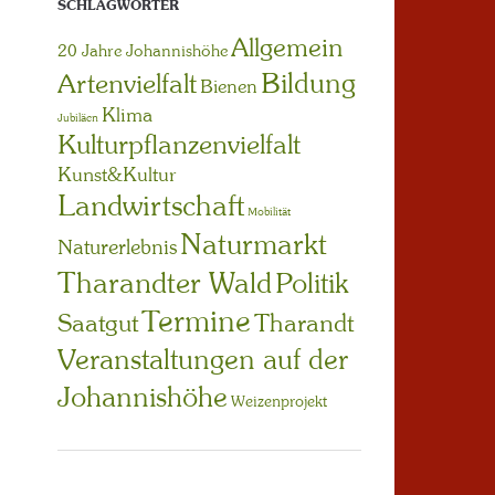
SCHLAGWÖRTER
Allgemein
20 Jahre Johannishöhe
Bildung
Artenvielfalt
Bienen
Klima
Jubiläen
Kulturpflanzenvielfalt
Kunst&Kultur
Landwirtschaft
Mobilität
Naturmarkt
Naturerlebnis
Tharandter Wald
Politik
Termine
Saatgut
Tharandt
Veranstaltungen auf der
Johannishöhe
Weizenprojekt