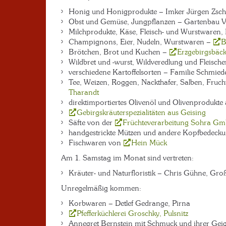
Honig und Honigprodukte – Imker Jürgen Zsche
Obst und Gemüse, Jungpflanzen – Gartenbau Vo
Milchprodukte, Käse, Fleisch- und Wurstwaren, 
Champignons, Eier, Nudeln, Wurstwaren –
B
Brötchen, Brot und Kuchen –
Erzgebirgsbäc
Wildbret und -wurst, Wildveredlung und Fleisch
verschiedene Kartoffelsorten – Familie Schmied
Tee, Weizen, Roggen, Nackthafer, Salben, Fruch
Tharandt
direktimportiertes Olivenöl und Olivenprodukte
Gebirgskräuterspezialitäten aus Geising
Säfte von der
Früchteverarbeitung Sohra G
handgestrickte Mützen und andere Kopfbedeck
Fischwaren von
Hein Mück
Am 1. Samstag im Monat sind vertreten:
Kräuter- und Naturfloristik – Chris Gühne, Gro
Unregelmäßig kommen:
Korbwaren – Detlef Gedrange, Pirna
Pfefferküchlerei Groschky, Pulsnitz
Annegret Bernstein mit Schmuck und ihrer Gei