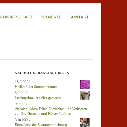
NDWIRTSCHAFT
PROJEKTE
KONTAKT
NÄCHSTE VERANSTALTUNGEN
15.8.2026
Heilkraft der Sommerkräuter
5.9.2026
Lieblingshocker selbst gemacht
9.9.2026
Vielfalt auf dem Teller: Entdecken und Verkosten
von Bio-Getreide und Hülsenfrüchten
3.10.2026
Einmaleins der Saatgutvermehrung