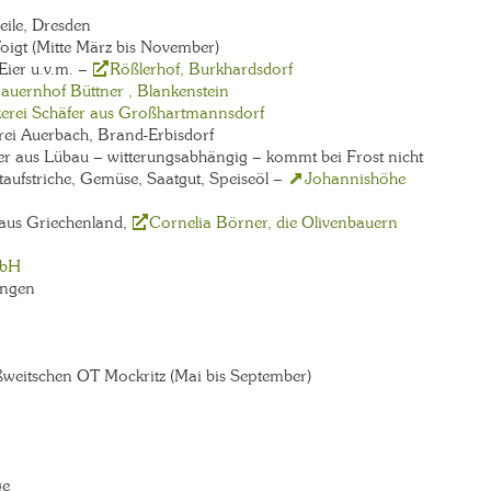
ile, Dresden
igt (Mitte März bis November)
Eier u.v.m. –
Rößlerhof, Burkhardsdorf
auernhof Büttner , Blankenstein
kerei Schäfer aus Großhartmannsdorf
erei Auerbach, Brand-Erbisdorf
er aus Lübau – witterungsabhängig – kommt bei Frost nicht
taufstriche, Gemüse, Saatgut, Speiseöl –
Johannishöhe
 aus Griechenland,
Cornelia Börner, die Olivenbauern
mbH
ungen
ßweitschen OT Mockritz (Mai bis September)
ge