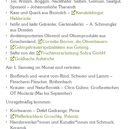
Tee, Weizen, Roggen, Nackthafer, Salben, Gemüse, Saatgut,
Speiseöl – Johannishöhe Tharandt
Käse und Quark aus Biomilch –
Kanzleilehngut
Halsbrücke
heiße und kalte Getränke, Gartenallerlei. – A. Schmengler
aus Dresden
direktimportiertes Olivenöl und Olivenprodukte aus
Griechenland,
Cornelia Börner, die Olivenbauern
Gebirgskräuterspezialitäten aus Geising
Säfte von der
Früchteverarbeitung Sohra GmbH
Goldbachs Aufstriche
Am 1. Samstag im Monat sind vertreten:
Biofleisch und -wurst vom Rind, Schwein und Lamm –
Fleischerei Fleischer, Röthenbach
Kräuter- und Naturfloristik – Chris Gühne, Großweitschen
OT Mockritz (Mai bis September)
Unregelmäßig kommen:
Korbwaren – Detlef Gedrange, Pirna
Pfefferküchlerei Groschky, Pulsnitz
Handerwerker*innen und Künstler*innen mit Schmuck,
Keramik