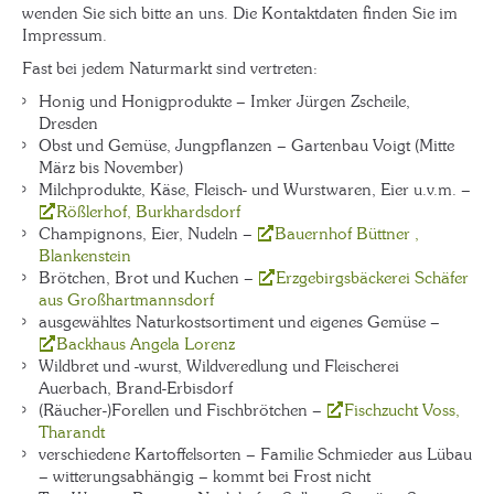
wenden Sie sich bitte an uns. Die Kontaktdaten finden Sie im
Impressum.
Fast bei jedem Naturmarkt sind vertreten:
Honig und Honigprodukte – Imker Jürgen Zscheile,
Dresden
Obst und Gemüse, Jungpflanzen – Gartenbau Voigt (Mitte
März bis November)
Milchprodukte, Käse, Fleisch- und Wurstwaren, Eier u.v.m. –
Rößlerhof, Burkhardsdorf
Champignons, Eier, Nudeln –
Bauernhof Büttner ,
Blankenstein
Brötchen, Brot und Kuchen –
Erzgebirgsbäckerei Schäfer
aus Großhartmannsdorf
ausgewähltes Naturkostsortiment und eigenes Gemüse –
Backhaus Angela Lorenz
Wildbret und -wurst, Wildveredlung und Fleischerei
Auerbach, Brand-Erbisdorf
(Räucher-)Forellen und Fischbrötchen –
Fischzucht Voss,
Tharandt
verschiedene Kartoffelsorten – Familie Schmieder aus Lübau
– witterungsabhängig – kommt bei Frost nicht