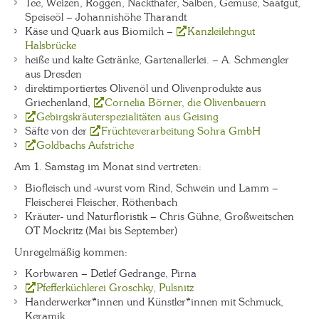
Tee, Weizen, Roggen, Nackthafer, Salben, Gemüse, Saatgut,
Speiseöl – Johannishöhe Tharandt
Käse und Quark aus Biomilch –
Kanzleilehngut
Halsbrücke
heiße und kalte Getränke, Gartenallerlei. – A. Schmengler
aus Dresden
direktimportiertes Olivenöl und Olivenprodukte aus
Griechenland,
Cornelia Börner, die Olivenbauern
Gebirgskräuterspezialitäten aus Geising
Säfte von der
Früchteverarbeitung Sohra GmbH
Goldbachs Aufstriche
Am 1. Samstag im Monat sind vertreten:
Biofleisch und -wurst vom Rind, Schwein und Lamm –
Fleischerei Fleischer, Röthenbach
Kräuter- und Naturfloristik – Chris Gühne, Großweitschen
OT Mockritz (Mai bis September)
Unregelmäßig kommen:
Korbwaren – Detlef Gedrange, Pirna
Pfefferküchlerei Groschky, Pulsnitz
Handerwerker*innen und Künstler*innen mit Schmuck,
Keramik