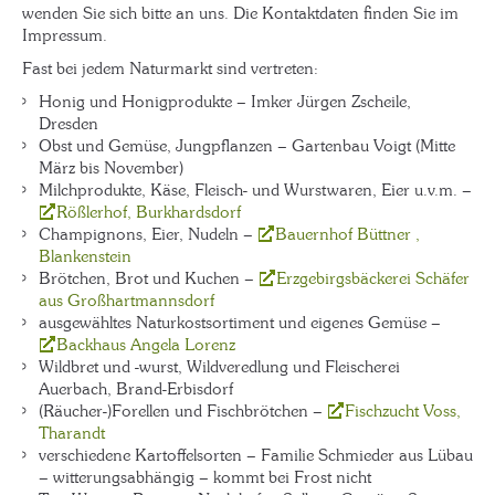
wenden Sie sich bitte an uns. Die Kontaktdaten finden Sie im
Impressum.
Fast bei jedem Naturmarkt sind vertreten:
Honig und Honigprodukte – Imker Jürgen Zscheile,
Dresden
Obst und Gemüse, Jungpflanzen – Gartenbau Voigt (Mitte
März bis November)
Milchprodukte, Käse, Fleisch- und Wurstwaren, Eier u.v.m. –
Rößlerhof, Burkhardsdorf
Champignons, Eier, Nudeln –
Bauernhof Büttner ,
Blankenstein
Brötchen, Brot und Kuchen –
Erzgebirgsbäckerei Schäfer
aus Großhartmannsdorf
ausgewähltes Naturkostsortiment und eigenes Gemüse –
Backhaus Angela Lorenz
Wildbret und -wurst, Wildveredlung und Fleischerei
Auerbach, Brand-Erbisdorf
(Räucher-)Forellen und Fischbrötchen –
Fischzucht Voss,
Tharandt
verschiedene Kartoffelsorten – Familie Schmieder aus Lübau
– witterungsabhängig – kommt bei Frost nicht