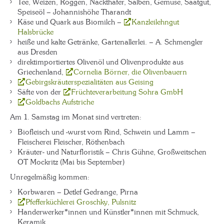
Tee, Weizen, Roggen, Nackthafer, Salben, Gemüse, Saatgut,
Speiseöl – Johannishöhe Tharandt
Käse und Quark aus Biomilch –
Kanzleilehngut
Halsbrücke
heiße und kalte Getränke, Gartenallerlei. – A. Schmengler
aus Dresden
direktimportiertes Olivenöl und Olivenprodukte aus
Griechenland,
Cornelia Börner, die Olivenbauern
Gebirgskräuterspezialitäten aus Geising
Säfte von der
Früchteverarbeitung Sohra GmbH
Goldbachs Aufstriche
Am 1. Samstag im Monat sind vertreten:
Biofleisch und -wurst vom Rind, Schwein und Lamm –
Fleischerei Fleischer, Röthenbach
Kräuter- und Naturfloristik – Chris Gühne, Großweitschen
OT Mockritz (Mai bis September)
Unregelmäßig kommen:
Korbwaren – Detlef Gedrange, Pirna
Pfefferküchlerei Groschky, Pulsnitz
Handerwerker*innen und Künstler*innen mit Schmuck,
Keramik