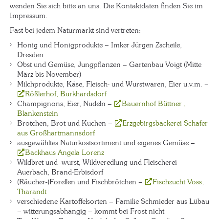
wenden Sie sich bitte an uns. Die Kontaktdaten finden Sie im
Impressum.
Fast bei jedem Naturmarkt sind vertreten:
Honig und Honigprodukte – Imker Jürgen Zscheile,
Dresden
Obst und Gemüse, Jungpflanzen – Gartenbau Voigt (Mitte
März bis November)
Milchprodukte, Käse, Fleisch- und Wurstwaren, Eier u.v.m. –
Rößlerhof, Burkhardsdorf
Champignons, Eier, Nudeln –
Bauernhof Büttner ,
Blankenstein
Brötchen, Brot und Kuchen –
Erzgebirgsbäckerei Schäfer
aus Großhartmannsdorf
ausgewähltes Naturkostsortiment und eigenes Gemüse –
Backhaus Angela Lorenz
Wildbret und -wurst, Wildveredlung und Fleischerei
Auerbach, Brand-Erbisdorf
(Räucher-)Forellen und Fischbrötchen –
Fischzucht Voss,
Tharandt
verschiedene Kartoffelsorten – Familie Schmieder aus Lübau
– witterungsabhängig – kommt bei Frost nicht