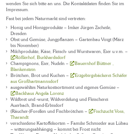
wenden Sie sich bitte an uns. Die Kontaktdaten finden Sie im
Impressum.
Fast bei jedem Naturmarkt sind vertreten:
Honig und Honigprodukte – Imker Jürgen Zscheile,
Dresden
Obst und Gemüse, Jungpflanzen – Gartenbau Voigt (März
bis November)
Milchprodukte, Käse, Fleisch- und Wurstwaren, Eier u.v.m. –
Rößlerhof, Burkhardsdorf
Champignons, Eier, Nudeln –
Bauernhof Büttner ,
Blankenstein
Brötchen, Brot und Kuchen –
Erzgebirgsbäckerei Schäfer
aus Großhartmannsdorf
ausgewähltes Naturkostsortiment und eigenes Gemüse –
Backhaus Angela Lorenz
Wildbret und -wurst, Wildverdelung und Fleischerei
Auerbach, Brand-Erbisdorf
(Räucher-)Forellen und Fischbrötchen –
Fischzucht Voss,
Tharandt
verschiedene Kartoffelsorten – Familie Schmieder aus Lübau
– witterungsabhängig – kommt bei Frost nicht