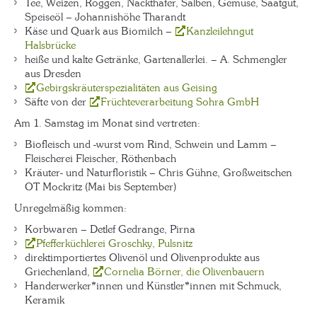
Tee, Weizen, Roggen, Nackthafer, Salben, Gemüse, Saatgut,
Speiseöl – Johannishöhe Tharandt
Käse und Quark aus Biomilch –
Kanzleilehngut
Halsbrücke
heiße und kalte Getränke, Gartenallerlei. – A. Schmengler
aus Dresden
Gebirgskräuterspezialitäten aus Geising
Säfte von der
Früchteverarbeitung Sohra GmbH
Am 1. Samstag im Monat sind vertreten:
Biofleisch und -wurst vom Rind, Schwein und Lamm –
Fleischerei Fleischer, Röthenbach
Kräuter- und Naturfloristik – Chris Gühne, Großweitschen
OT Mockritz (Mai bis September)
Unregelmäßig kommen:
Korbwaren – Detlef Gedrange, Pirna
Pfefferküchlerei Groschky, Pulsnitz
direktimportiertes Olivenöl und Olivenprodukte aus
Griechenland,
Cornelia Börner, die Olivenbauern
Handerwerker*innen und Künstler*innen mit Schmuck,
Keramik