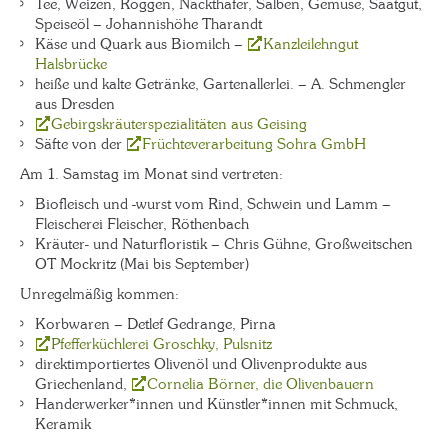
Tee, Weizen, Roggen, Nackthafer, Salben, Gemüse, Saatgut,
Speiseöl – Johannishöhe Tharandt
Käse und Quark aus Biomilch –
Kanzleilehngut
Halsbrücke
heiße und kalte Getränke, Gartenallerlei. – A. Schmengler
aus Dresden
Gebirgskräuterspezialitäten aus Geising
Säfte von der
Früchteverarbeitung Sohra GmbH
Am 1. Samstag im Monat sind vertreten:
Biofleisch und -wurst vom Rind, Schwein und Lamm –
Fleischerei Fleischer, Röthenbach
Kräuter- und Naturfloristik – Chris Gühne, Großweitschen
OT Mockritz (Mai bis September)
Unregelmäßig kommen:
Korbwaren – Detlef Gedrange, Pirna
Pfefferküchlerei Groschky, Pulsnitz
direktimportiertes Olivenöl und Olivenprodukte aus
Griechenland,
Cornelia Börner, die Olivenbauern
Handerwerker*innen und Künstler*innen mit Schmuck,
Keramik