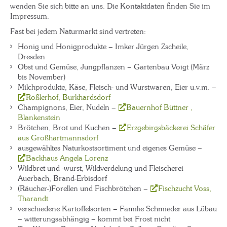
wenden Sie sich bitte an uns. Die Kontaktdaten finden Sie im
Impressum.
Fast bei jedem Naturmarkt sind vertreten:
Honig und Honigprodukte – Imker Jürgen Zscheile,
Dresden
Obst und Gemüse, Jungpflanzen – Gartenbau Voigt (März
bis November)
Milchprodukte, Käse, Fleisch- und Wurstwaren, Eier u.v.m. –
Rößlerhof, Burkhardsdorf
Champignons, Eier, Nudeln –
Bauernhof Büttner ,
Blankenstein
Brötchen, Brot und Kuchen –
Erzgebirgsbäckerei Schäfer
aus Großhartmannsdorf
ausgewähltes Naturkostsortiment und eigenes Gemüse –
Backhaus Angela Lorenz
Wildbret und -wurst, Wildverdelung und Fleischerei
Auerbach, Brand-Erbisdorf
(Räucher-)Forellen und Fischbrötchen –
Fischzucht Voss,
Tharandt
verschiedene Kartoffelsorten – Familie Schmieder aus Lübau
– witterungsabhängig – kommt bei Frost nicht