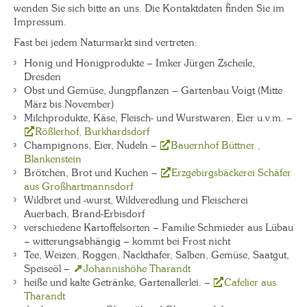
wenden Sie sich bitte an uns. Die Kontaktdaten finden Sie im
Impressum.
Fast bei jedem Naturmarkt sind vertreten:
Honig und Honigprodukte – Imker Jürgen Zscheile,
Dresden
Obst und Gemüse, Jungpflanzen – Gartenbau Voigt (Mitte
März bis November)
Milchprodukte, Käse, Fleisch- und Wurstwaren, Eier u.v.m. –
Rößlerhof, Burkhardsdorf
Champignons, Eier, Nudeln –
Bauernhof Büttner ,
Blankenstein
Brötchen, Brot und Kuchen –
Erzgebirgsbäckerei Schäfer
aus Großhartmannsdorf
Wildbret und -wurst, Wildveredlung und Fleischerei
Auerbach, Brand-Erbisdorf
verschiedene Kartoffelsorten – Familie Schmieder aus Lübau
– witterungsabhängig – kommt bei Frost nicht
Tee, Weizen, Roggen, Nackthafer, Salben, Gemüse, Saatgut,
Speiseöl –
Johannishöhe Tharandt
heiße und kalte Getränke, Gartenallerlei. –
Cafelier aus
Tharandt