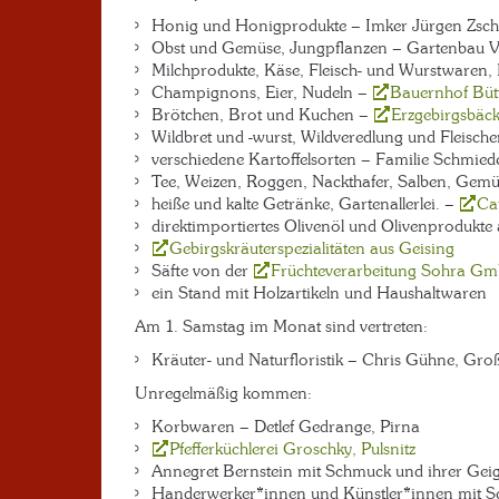
Honig und Honigprodukte – Imker Jürgen Zsche
Obst und Gemüse, Jungpflanzen – Gartenbau Vo
Milchprodukte, Käse, Fleisch- und Wurstwaren, 
Champignons, Eier, Nudeln –
Bauernhof Bütt
Brötchen, Brot und Kuchen –
Erzgebirgsbäc
Wildbret und -wurst, Wildveredlung und Fleisch
verschiedene Kartoffelsorten – Familie Schmied
Tee, Weizen, Roggen, Nackthafer, Salben, Gemü
heiße und kalte Getränke, Gartenallerlei. –
Caf
direktimportiertes Olivenöl und Olivenprodukte
Gebirgskräuterspezialitäten aus Geising
Säfte von der
Früchteverarbeitung Sohra G
ein Stand mit Holzartikeln und Haushaltwaren
Am 1. Samstag im Monat sind vertreten:
Kräuter- und Naturfloristik – Chris Gühne, Gro
Unregelmäßig kommen:
Korbwaren – Detlef Gedrange, Pirna
Pfefferküchlerei Groschky, Pulsnitz
Annegret Bernstein mit Schmuck und ihrer Gei
Handerwerker*innen und Künstler*innen mit 