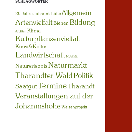
SCHLAGWÖRTER
Allgemein
20 Jahre Johannishöhe
Bildung
Artenvielfalt
Bienen
Klima
Jubiläen
Kulturpflanzenvielfalt
Kunst&Kultur
Landwirtschaft
Mobilität
Naturmarkt
Naturerlebnis
Tharandter Wald
Politik
Termine
Saatgut
Tharandt
Veranstaltungen auf der
Johannishöhe
Weizenprojekt