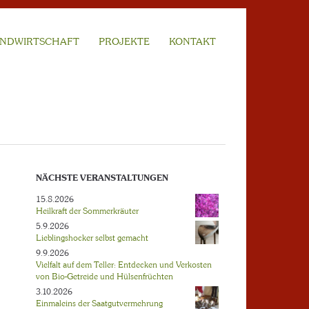
NDWIRTSCHAFT
PROJEKTE
KONTAKT
NÄCHSTE VERANSTALTUNGEN
15.8.2026
Heilkraft der Sommerkräuter
5.9.2026
Lieblingshocker selbst gemacht
9.9.2026
Vielfalt auf dem Teller: Entdecken und Verkosten
von Bio-Getreide und Hülsenfrüchten
3.10.2026
Einmaleins der Saatgutvermehrung