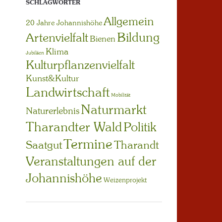
SCHLAGWÖRTER
Allgemein
20 Jahre Johannishöhe
Bildung
Artenvielfalt
Bienen
Klima
Jubiläen
Kulturpflanzenvielfalt
Kunst&Kultur
Landwirtschaft
Mobilität
Naturmarkt
Naturerlebnis
Tharandter Wald
Politik
Termine
Saatgut
Tharandt
Veranstaltungen auf der
Johannishöhe
Weizenprojekt