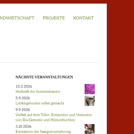
NDWIRTSCHAFT
PROJEKTE
KONTAKT
NÄCHSTE VERANSTALTUNGEN
15.8.2026
Heilkraft der Sommerkräuter
5.9.2026
Lieblingshocker selbst gemacht
9.9.2026
Vielfalt auf dem Teller: Entdecken und Verkosten
von Bio-Getreide und Hülsenfrüchten
3.10.2026
Einmaleins der Saatgutvermehrung